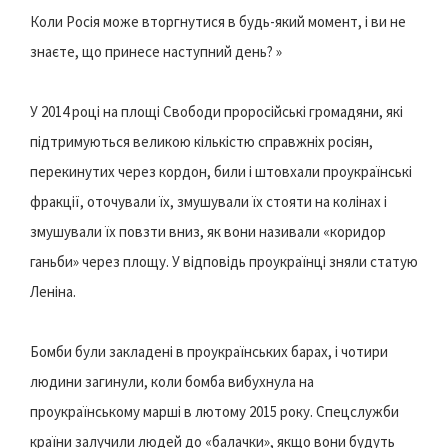
Коли Росія може вторгнутися в будь-який момент, і ви не
знаєте, що принесе наступний день? »
У 2014 році на площі Свободи проросійські громадяни, які
підтримуються великою кількістю справжніх росіян,
перекинутих через кордон, били і штовхали проукраїнські
фракції, оточували їх, змушували їх стояти на колінах і
змушували їх повзти вниз, як вони називали «коридор
ганьби» через площу. У відповідь проукраїнці зняли статую
Леніна.
Бомби були закладені в проукраїнських барах, і чотири
людини загинули, коли бомба вибухнула на
проукраїнському марші в лютому 2015 року. Спецслужби
країни залучили людей до «балачки», якщо вони будуть