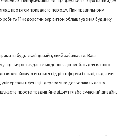
обстановки. Найприємніше те, що дерево з Саара нешвидко
 вигляд протягом тривалого періоду. При правильному
що робить її недорогим варіантом облаштування будинку.
тримати будь-який дизайн, який забажаєте. Ваш
му, що ви розглядаєте модернізацію меблів для вашого
дозволяє йому згинатися під різні форми і стилі, надаючи
о, універсальні функції дерева suar дозволяють легко
 шукаєте просте традиційне відчуття або сучасний дизайн,