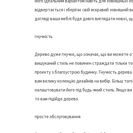
його ідеальним варіантом навіть для зовнішньої 
відвертається і зберігає свій яскравий зовнішній
догляді ваша меблі буде довго виглядати нової, 
гнучкість
Дерево дуже гнучке, що означає, що ви можете о
вишуканий стиль не повинен страждати тільки то
проекту з благоустрою будинку. Гнучкість дерева 
вам велику колекцію дизайнів на вибір. Більш тог
налаштовувати його під будь-який стиль. Якщо ви
то вам підійде дерево.
просте обслуговування