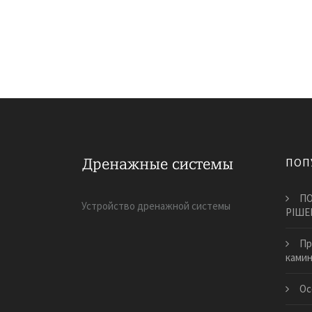
ПОП
ПО
Устройство дренажной системы
РІШЕ
​П
камин
Ос