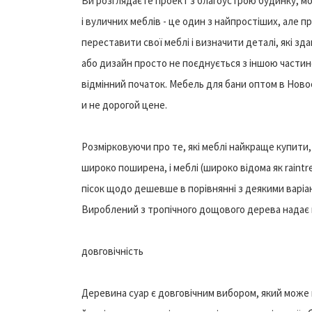
Ви розглядаєте проект з благоустрою будинку, мо
і вуличних меблів - це один з найпростіших, але 
переставити свої меблі і визначити деталі, які з
або дизайн просто не поєднується з іншою частин
відмінний початок. Мебель для бани оптом в Нов
и не дорогой цене.
Розмірковуючи про те, які меблі найкраще купити,
широко поширена, і меблі (широко відома як raintr
пісок щодо дешевше в порівнянні з деякими варіан
Вироблений з тропічного дощового дерева надає 
довговічність
Деревина суар є довговічним вибором, який може 