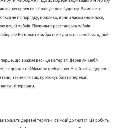
же бути, на бюджет? Що ж, модернізація вашого інтер'єру
практичних проектів з благоустрою будинку. Ви можете
даються не по порядку, можливо, вони з часом зносилися,
ою вашої меблів. Правильна розстановка меблів -
осибирске Вы можете выбрать и купить по самой выгодной
 перше, що вражає вас - це матеріал. Дерев'яні меблі
ee) є однією з найбільш затребуваних. У той час як деревне
тами, такими як тик, пропонує багато переваг.
наступні переваги.
витримати деревні терміти і стійкий до гниття. Це робить