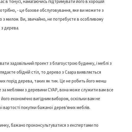
вас в тонусі, намагаючись підтримувати його в хорошій
отрібно, - це базове обслуговування, яке ви можете з
з милом. Ви, звичайно, не потребуєте в особливому
 з дерева.
вати задовільний проект з благоустрою будинку, і меблі з
лядаєте обідній стіл, то дерево з Саара виявляється
них порід дерева, таких як тик. Це не робить його менш
е за меблями з деревини СУАР, вона може служити вам все
 його економічно вигідним вибором, оскільки вам не
ї вартості покупки бажаної дерев'яних меблів.
инку, бажано проконсультуватися з експертами по