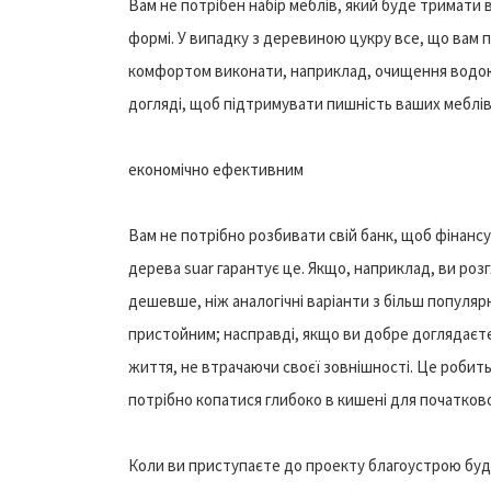
Вам не потрібен набір меблів, який буде тримати 
формі. У випадку з деревиною цукру все, що вам п
комфортом виконати, наприклад, очищення водою 
догляді, щоб підтримувати пишність ваших меблів
економічно ефективним
Вам не потрібно розбивати свій банк, щоб фінансу
дерева suar гарантує це. Якщо, наприклад, ви розг
дешевше, ніж аналогічні варіанти з більш популяр
пристойним; насправді, якщо ви добре доглядаєт
життя, не втрачаючи своєї зовнішності. Це робить
потрібно копатися глибоко в кишені для початково
Коли ви приступаєте до проекту благоустрою буд