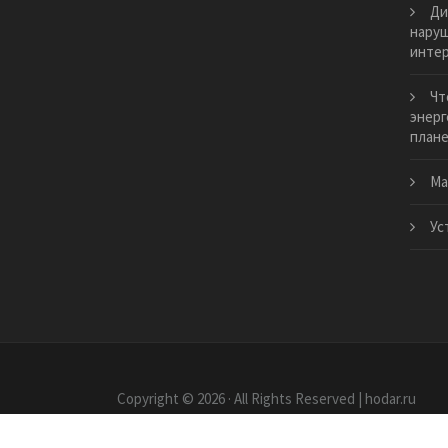
Ди
нару
интер
Чт
энерг
план
​М
Ус
Copyright © 2026 · All Rights Reserved | hodar.ru