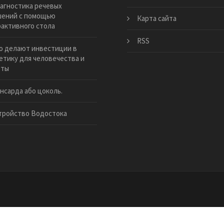
агностика речевых
шений с помощью
Карта сайта
активного стола
RSS
о делают инвестиции в
етику для человечества и
еты
ансарда або цоколь.
тройство Водостока