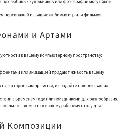
аших любимых художников или фотографии могут быть
м персонажей из ваших любимых игр или фильмов
Фонами и Артами
 уютности к вашему компьютерному пространству:
ффектами или анимацией придают живость вашему
ты, которые вам нравятся, и создайте галерею ваших
твии с временем года или праздниками для разнообразия.
зыкальные элементы к вашему рабочему столу для
ой Композиции