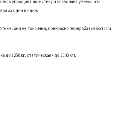
донов упрощает логистику и позволяет уменьшить
вая их один в один.
тные, они не токсичны, прекрасно перерабатываются и
до 1250 кг, статическая - до 3500 кг).