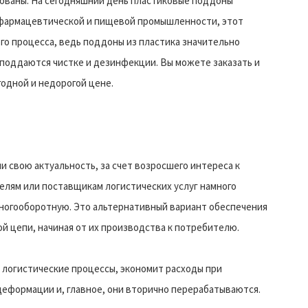
ованы. На сегодняшний день пластиковые поддоны
 в фармацевтической и пищевой промышленности, этот
го процесса, ведь поддоны из пластика значительно
о поддаются чистке и дезинфекции. Вы можете заказать и
годной и недорогой цене.
 свою актуальность, за счет возросшего интереса к
лям или поставщикам логистических услуг намного
ногооборотную. Это альтернативный вариант обеспечения
й цепи, начиная от их производства к потребителю.
логистические процессы, экономит расходы при
еформации и, главное, они вторично перерабатываются.