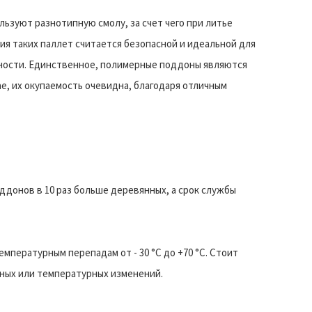
ьзуют разнотипную смолу, за счет чего при литье
ия таких паллет считается безопасной и идеальной для
ьности. Единственное, полимерные поддоны являются
ае, их окупаемость очевидна, благодаря отличным
ддонов в 10 раз больше деревянных, а срок службы
пературным перепадам от - 30 °C до +70 °C. Стоит
дных или температурных изменений.