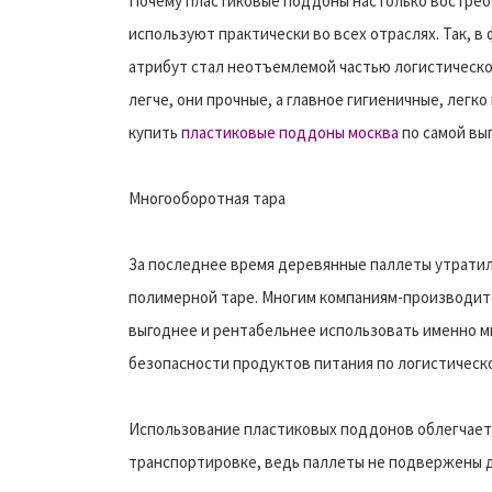
Почему пластиковые поддоны настолько востреб
используют практически во всех отраслях. Так,
атрибут стал неотъемлемой частью логистическо
легче, они прочные, а главное гигиеничные, легк
купить
пластиковые поддоны москва
по самой вы
Многооборотная тара
За последнее время деревянные паллеты утратили
полимерной таре. Многим компаниям-производите
выгоднее и рентабельнее использовать именно м
безопасности продуктов питания по логистическо
Использование пластиковых поддонов облегчает 
транспортировке, ведь паллеты не подвержены д