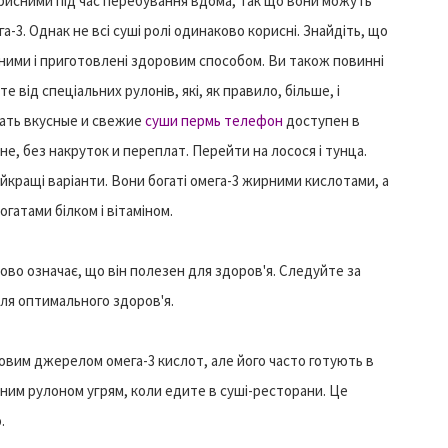
орисними під час перебування вдома, так що вони можуть
-3. Однак не всі суші ролі одинаково корисні. Знайдіть, що
тними і приготовлені здоровим способом. Ви також повинні
е від спеціальних рулонів, які, як правило, більше, і
ать вкусные и свежие
суши пермь телефон
доступен в
е, без накруток и переплат. Перейти на лосося і тунца.
найкращі варіанти. Вони богаті омега-3 жирними кислотами, а
гатами білком і вітаміном.
ково означає, що він полезен для здоров'я. Следуйте за
для оптимального здоров'я.
овим джерелом омега-3 кислот, але його часто готують в
ним рулоном угрям, коли едите в суші-ресторани. Це
.