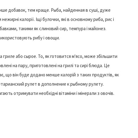
нше добавок, тем краще. Рыба, найденная в суші, дуже
ежирні калорії. Іщі булочки, які в основному риба, рис і
обавками, такими як слиновий сир, темпура і майонез.
икористовують рибу і овощи.
а гриле або сырое. То, як готовится м'ясо, може збільшити
влені на пару, приготовлені на грилі та сирі блюда. Це
ає, що він буде додано менше калорій з таких продуктів, як
гетарианский рулет в дополнение к рыбному рулету.
агають отримувати необхідні вітаміни і мінерали з овочів.