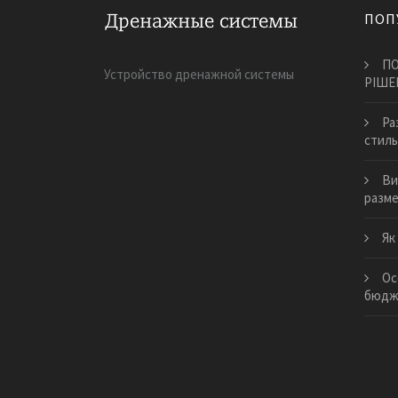
ПОП
ПО
Устройство дренажной системы
РІШЕ
Ра
стиль
Ви
разм
​Я
Ос
бюдже