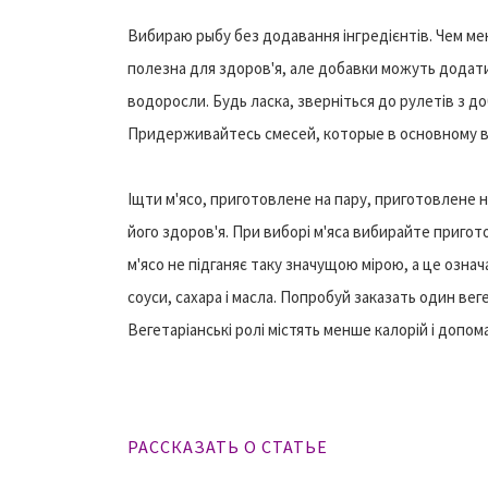
Вибираю рыбу без додавання інгредієнтів. Чем ме
полезна для здоров'я, але добавки можуть додати н
водоросли. Будь ласка, зверніться до рулетів з д
Придерживайтесь смесей, которые в основному в
Іщти м'ясо, приготовлене на пару, приготовлене н
його здоров'я. При виборі м'яса вибирайте пригото
м'ясо не підганяє таку значущою мірою, а це означ
соуси, сахара і масла. Попробуй заказать один ве
Вегетаріанські ролі містять менше калорій і допом
РАССКАЗАТЬ О СТАТЬЕ