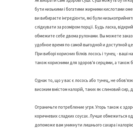
Як вибрати самі здорові суші. Суші можуть бути к
бути низькими і богатими жирними кислотами омега
ви вибираєте інгредієнти, які були низькоприйня
слідкувати за розміром порції. Будь ласка, відкрийт
обмежите себе двома рулонами. Вы можете заказ
удобное время по самой выгодной и доступной цен
При виборі корисних білків лосось і тунец - ваші 
також корисними для здоров'я серцями, а також бо
Однак то, що у вас є лосось або тунец, не обов'яз
високим вмістом калорій, таких як слиновий сир, 
Ограничьте потребление угря. Угорь також є здор
коричневих сладких соусах. Лучше обмежиться од
допоможе вам уникнути лишнього сахара і калорію