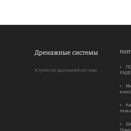
ПОП
ПО
Устройство дренажной системы
РІШЕ
Мн
и нас
Ка
польз
Шк
Осве