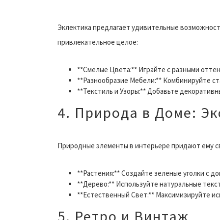
Эклектика предлагает удивительные возможности
привлекательное целое:
**Смелые Цвета:** Играйте с разными оттен
**Разнообразие Мебели:** Комбинируйте с
**Текстиль и Узоры:** Добавьте декоративн
4. Природа в Доме: Э
Природные элементы в интерьере придают ему с
**Растения:** Создайте зеленые уголки с 
**Дерево:** Используйте натуральные текст
**Естественный Свет:** Максимизируйте и
5. Ретро и Винтаж