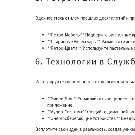
Вдохновитесь стилем прошлых десятилетий и при
**Ретро-Мебель:** Подберите винтажные кр
**Старинные Аксессуары:** Разместите ант
**Ретро-Цвета:** Используйте пастельные 
6. Технологии в Служ
Интегрируйте современные технологии для повы
**Умный Дом:** Управляйте освещением, т
приложение.
**Аудио-Системы:** Создайте домашний ки
**Энергосберегающие Устройства:** Внедри
Воплотите свои идеи в реальность, создав уник