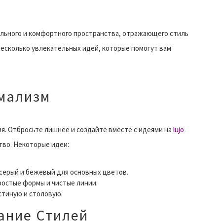
кального и комфортного пространства, отражающего стиль
 несколько увлекательных идей, которые помогут вам
мализм
ия. Отбросьте лишнее и создайте вместе с идеями на
lujo
во. Некоторые идеи:
 серый и бежевый для основных цветов.
ростые формы и чистые линии.
стиную и столовую.
ание Стилей