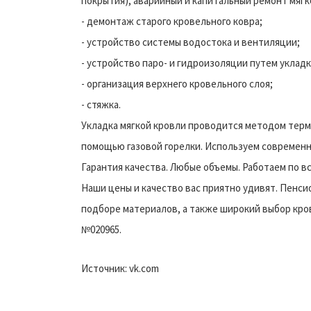
покрытия), аварийный и капитальный ремонт мягко
- демонтаж старого кровельного ковра;
- устройство системы водостока и вентиляции;
- устройство паро- и гидроизоляции путем укладк
- организация верхнего кровельного слоя;
- стяжка.
Укладка мягкой кровли проводится методом терм
помощью газовой горелки. Используем современ
Гарантия качества. Любые объемы. Работаем по 
Наши цены и качество вас приятно удивят. Пенси
подборе материалов, а также широкий выбор кро
№020965.
Источник: vk.com