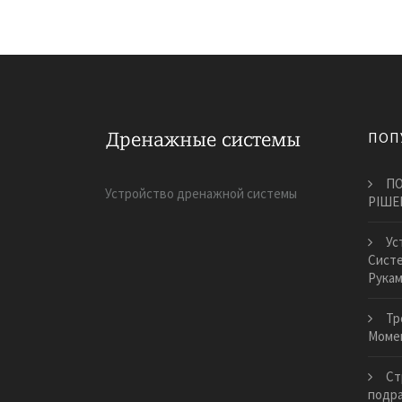
ПОП
ПО
Устройство дренажной системы
РІШЕ
Ус
Систе
Рука
Тр
Моме
Ст
подра