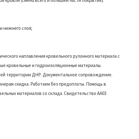
й кровли (смена всего и большей части покрытия):
и нижнего слоя;
ического наплавления кровельного рулонного материала с
ные кровельные и гидроизоляционные материалы.
всей территории ДНР. Документальное сопровождение.
онерам скидка. Работаем без предоплаты. Помощь в
вельных материалов со склада. Свидетельство АА03