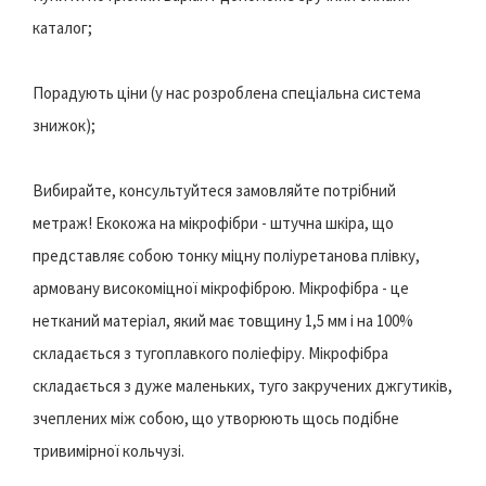
каталог;
Порадують ціни (у нас розроблена спеціальна система
знижок);
Вибирайте, консультуйтеся замовляйте потрібний
метраж! Екокожа на мікрофібри - штучна шкіра, що
представляє собою тонку міцну поліуретанова плівку,
армовану високоміцної мікрофіброю. Мікрофібра - це
нетканий матеріал, який має товщину 1,5 мм і на 100%
складається з тугоплавкого поліефіру. Мікрофібра
складається з дуже маленьких, туго закручених джгутиків,
зчеплених між собою, що утворюють щось подібне
тривимірної кольчузі.