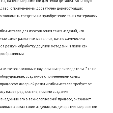
нка, нанесение разметки для гибки деталей. Во вторую
дство, с применением достаточно дорогостоящих
о экономить средства на приобретение таких материалов.
ибки металла для изготовления таких изделий, как
ние самых различных металлов, как по химическим
ают резку и обработку другими методами, такими как
дроабразивным.
ки является сложным и наукоемким производством. Это не
 оборудование, созданное с применением самых
процессом лазерной резки и гибки металла требует от
ому наше предприятие, помимо создания
 внедрение его в технологический процесс, оказывает
авливая на заказ такие изделия, как декоративные решетки