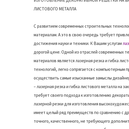
ИЗГОТОВЛЕНИЕ ДЕКОРАТИВНОЙ РЕШЕТКИ НА БА
ЛИСТОВОГО МЕТАЛЛА
C развитием современных строительных техноло
материалам. А это в свою очередь требует прив
достижения науки и техники. К Вашим услугам
лаз
дорогой цене. Одной из отраслей современных т
материалов является лазерная резка и гибка лис
технологий, легко сопрягается с компьютерным 
осуществить самые изысканные замыслы дизайнер
– лазерная резка и гибка листового металла на з
требует своего подхода к изготовлению декорат
лазерной резки для изготовления высокохудоже
имеет целый ряд преимуществ по сравнению с др
точного, качественного, не требующего дополни