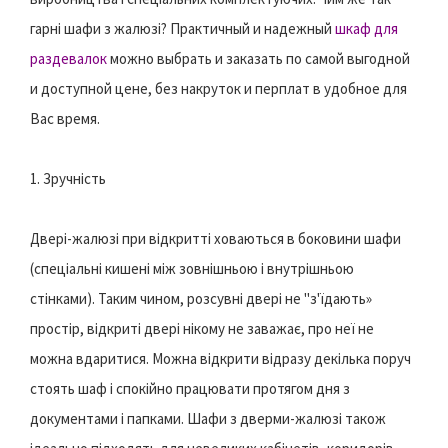
гарні шафи з жалюзі? Практичный и надежный
шкаф для
раздевалок
можно выбрать и заказать по самой выгодной
и доступной цене, без накруток и перплат в удобное для
Вас время.
1. Зручність
Двері-жалюзі при відкритті ховаються в боковини шафи
(спеціальні кишені між зовнішньою і внутрішньою
стінками). Таким чином, розсувні двері не "з'їдають»
простір, відкриті двері нікому не заважає, про неї не
можна вдаритися. Можна відкрити відразу декілька поруч
стоять шаф і спокійно працювати протягом дня з
документами і папками. Шафи з дверми-жалюзі також