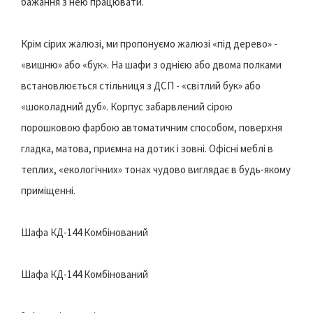
бажання з нею працювати.
Крім сірих жалюзі, ми пропонуємо жалюзі «під дерево» -
«вишню» або «бук». На шафи з однією або двома полками
встановлюється стільниця з ДСП - «світлий бук» або
«шоколадний дуб». Корпус забарвлений сірою
порошковою фарбою автоматичним способом, поверхня
гладка, матова, приємна на дотик і зовні. Офісні меблі в
теплих, «екологічних» тонах чудово виглядає в будь-якому
приміщенні.
Шафа КД-144 Комбінований
Шафа КД-144 Комбінований