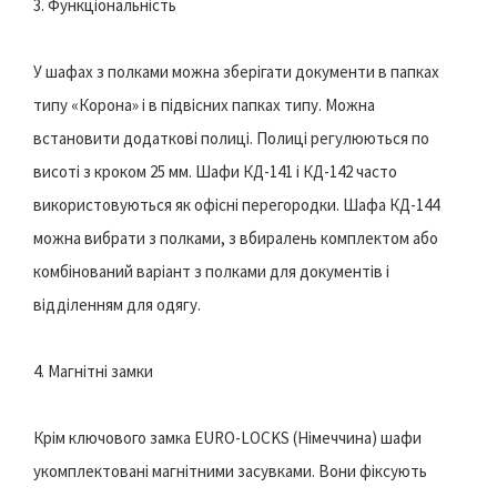
3. Функціональність
У шафах з полками можна зберігати документи в папках
типу «Корона» і в підвісних папках типу. Можна
встановити додаткові полиці. Полиці регулюються по
висоті з кроком 25 мм. Шафи КД-141 і КД-142 часто
використовуються як офісні перегородки. Шафа КД-144
можна вибрати з полками, з вбиралень комплектом або
комбінований варіант з полками для документів і
відділенням для одягу.
4. Магнітні замки
Крім ключового замка EURO-LOCKS (Німеччина) шафи
укомплектовані магнітними засувками. Вони фіксують