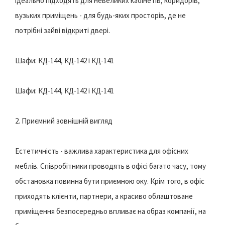
ідеально підходять для невеликих кабінетів, коридорів,
вузьких приміщень - для будь-яких просторів, де не
потрібні зайві відкриті двері.
Шафи: КД-144, КД-142 і КД-141
Шафи: КД-144, КД-142 і КД-141
2. Приємний зовнішній вигляд
Естетичність - важлива характеристика для офісних
меблів. Співробітники проводять в офісі багато часу, тому
обстановка повинна бути приємною оку. Крім того, в офіс
приходять клієнти, партнери, а красиво облаштоване
приміщення безпосередньо впливає на образ компанії, на