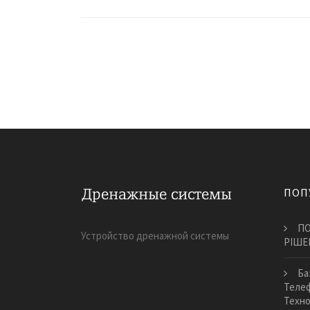
ПОП
ПО
Устройство дренажной системы
РІШЕ
Ба
Теле
Техно