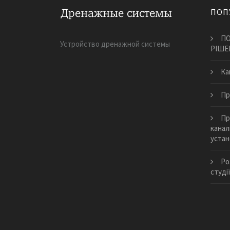
ПОП
ПО
Устройство дренажной системы
РІШЕ
​К
Пр
Пр
канал
устан
Ро
студі