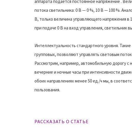
аппарата подаётся постоянное напряжение . Вел
потока светильника: 0 В — 0 %, 10 В — 100 %. Ан
В, только величина управляющего напряжения в 
при подаче 0 В на вход управления, светильник в
Интеллектуальность стандартного уровня. Такие
групповых, позволяют управлять световым поток
Рассмотрим, например, автомобильную дорогу с 
вечерние и ночные часы при интенсивности движе
обоих направлениях менее 50 ед./ч мы, в соответ
пользования.
РАССКАЗАТЬ О СТАТЬЕ