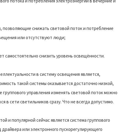
вого потока и потребления электроэнергии в вечерние и
я, позволяющие снижать световой поток и потребление
свещения или отсутствуют люди;
чет самостоятельно снизить уровень освещённости.
теллектуальности в систему освещения является,
оимость такой системы оказывается достаточно низкой,
чае группового управления изменять световой поток можно
ся в сети светильников сразу. Что не всегда допустимо.
той и популярной сейчас является система группового
од драйвера или электронного пускорегулирующего