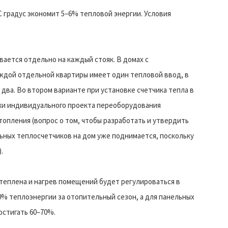
 градус экономит 5–6% тепловой энергии. Условия
ается отдельно на каждый стояк. В домах с
ждой отдельной квартиры имеет один тепловой ввод, в
 два. Во втором варианте при установке счетчика тепла в
ки индивидуального проекта переоборудования
опления (вопрос о том, чтобы разработать и утвердить
ных теплосчетчиков на дом уже поднимается, поскольку
.
утеплена и нагрев помещений будет регулироваться в
0% теплоэнергии за отопительный сезон, а для панельных
остигать 60–70%.