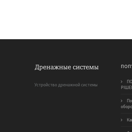
ПОП
ПО
Устройство дренажной системы
РІШЕ
По
обор
Ка