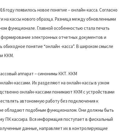
6 году появилось новое понятие – онлайн-касса. Согласно
и на кассы нового образца. Разница между обновленными
ном функционале. Главной особенностью стала печать
 формирование электронных отчетных документов и
ь обиходное понятие “онлайн -касса”. В широком смысле
ли ККМ.
ассовый аппарат – синонимы ККТ. ККМ
нлайн-кассами. Их разделяют на онлайн-кассы в узком
едственно онлайн-кассами понимают ККМ с устройствами
ществлять автономную работу без подключения к
не обладают подобным функционалом. Они должны быть
у ПК кассира. Вся информация поступает в фискальный
 полученные данные, направляет их в контролирующие