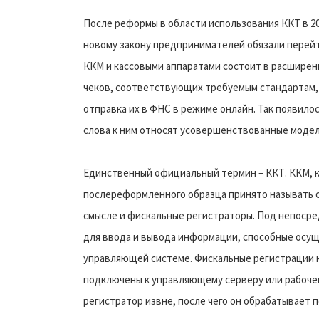
После реформы в области использования ККТ в 201
новому закону предпринимателей обязали перейт
ККМ и кассовыми аппаратами состоит в расширен
чеков, соответствующих требуемым стандартам,
отправка их в ФНС в режиме онлайн. Так появилос
слова к ним относят усовершенствованные моде
Единственный официальный термин – ККТ. ККМ, к
послереформленного образца принято называть о
смысле и фискальные регистраторы. Под непоср
для ввода и вывода информации, способные осу
управляющей системе. Фискальные регистрации 
подключены к управляющему серверу или рабочем
регистратор извне, после чего он обрабатывает