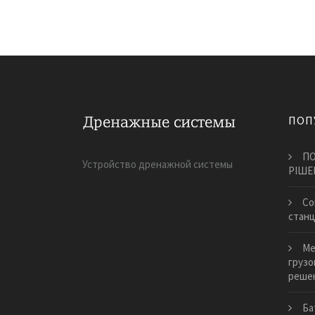
ПОП
ПО
Устройство дренажной системы
РІШЕ
Со
стан
Ме
грузо
реше
Ба