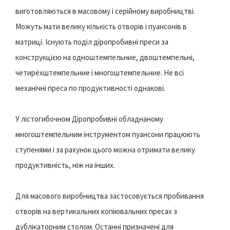
виготовляються в масовому і серійному виробництві.
Можуть мати велику кількість отворів і пуансонів в
матриці. Існують поділ діропробивні преси за
конструкцією на одноштемпельние, двоштемпельні,
четирёхштемпельние і многоштемпельние. Не всі
механічні преса по продуктивності однакові.
У лістогибочном Діропробивні обладнаному
многоштемпельним інструментом пуансони працюють
ступенями і за рахунок цього можна отримати велику
продуктивність, ніж на інших.
Для масового виробництва застосовується пробивання
отворів на вертикальних копіювальних пресах з
дублікаторним столом. Останні призначені для