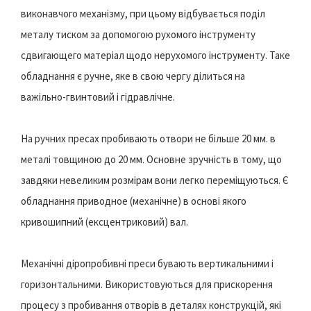
виконавчого механізму, при цьому відбувається поділ
металу тиском за допомогою рухомого інструменту
сдвигающего матеріал щодо нерухомого інструменту. Таке
обладнання є ручне, яке в свою чергу ділиться на
важільно-гвинтовий і гідравлічне.
На ручних пресах пробивають отвори не більше 20 мм. в
металі товщиною до 20 мм. Основне зручність в тому, що
завдяки невеликим розмірам вони легко переміщуються. Є
обладнання приводное (механічне) в основі якого
кривошипний (ексцентриковий) вал.
Механічні діропробивні преси бувають вертикальними і
горизонтальними. Використовуються для прискорення
процесу з пробивання отворів в деталях конструкцій, які