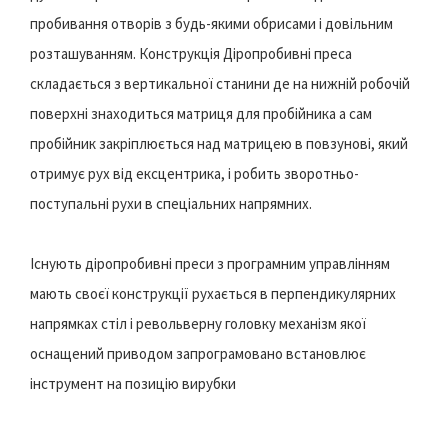
пробивання отворів з будь-якими обрисами і довільним
розташуванням. Конструкція Діропробивні преса
складається з вертикальної станини де на нижній робочій
поверхні знаходиться матриця для пробійника а сам
пробійник закріплюється над матрицею в повзунові, який
отримує рух від ексцентрика, і робить зворотньо-
поступальні рухи в спеціальних напрямних.
Існують діропробивні преси з програмним управлінням
мають своєї конструкції рухається в перпендикулярних
напрямках стіл і револьверну головку механізм якої
оснащений приводом запрограмовано встановлює
інструмент на позицію вирубки