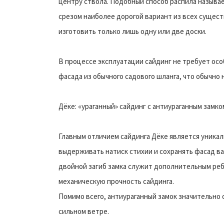
центру ствола. Подобный способ распила называ
срезом наиболее дорогой вариант из всех сущест
изготовить только лишь одну или две доски.
В процессе эксплуатации сайдинг не требует особ
фасада из обычного садового шланга, что обычно 
Дёке: «ураганный» сайдинг с антиураганным замко
Главным отличием сайдинга Дёке является уникал
выдерживать натиск стихии и сохранять фасад ва
двойной загиб замка служит дополнительным ре
механическую прочность сайдинга.
Помимо всего, антиураганный замок значительно 
сильном ветре.