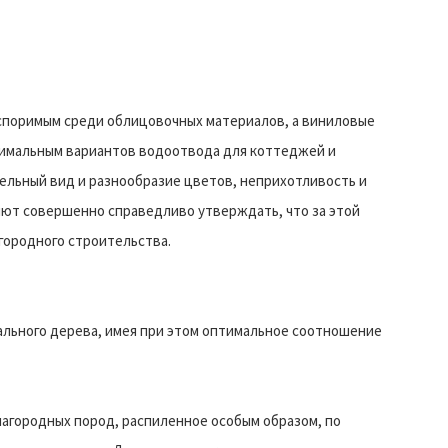
споримым среди облицовочных материалов, а виниловые
имальным вариантов водоотвода для коттеджей и
ельный вид и разнообразие цветов, неприхотливость и
яют совершенно справедливо утверждать, что за этой
городного строительства.
ального дерева, имея при этом оптимальное соотношение
лагородных пород, распиленное особым образом, по