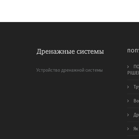
ПОП
ПО
Устройство дренажной системы
РІШЕ
Тр
Во
Др
​Я