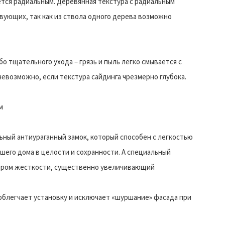
ется радиальным. Деревянная текстура с радиальным
вующих, так как из ствола одного дерева возможно
о тщательного ухода – грязь и пыль легко смывается с
невозможно, если текстура сайдинга чрезмерно глубока.
м
ьный антиураганный замок, который способен с легкостью
шего дома в целости и сохранности. А специальный
бром жесткости, существенно увеличивающий
облегчает установку и исключает «шуршание» фасада при