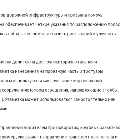
тов дорожной инфраструктуры и призвана помочь
Она обеспечивает четкие указания по расположению полос
ных объектов, помогая снизить риск аварий и улучшить
етка делится на две группы: горизонтальная и
азметка нанесенная на проезжую часть и тротуары
олосы используются как сочетание вертикальной
х сооружениях (опоры освещения, направляющие столбы,
.). Разметка может использоваться самостоятельно или
ами.
управлении водителем при поворотах, круговых развязках
например, указывает направление транспортного потока и