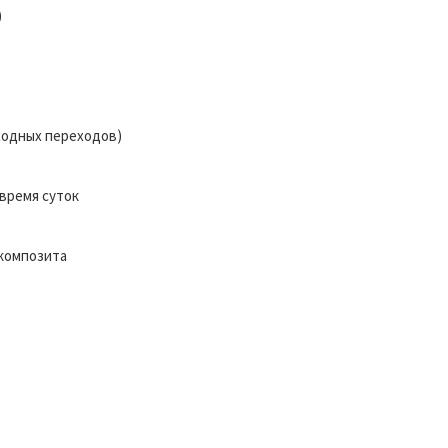
)
ходных переходов)
время суток
композита